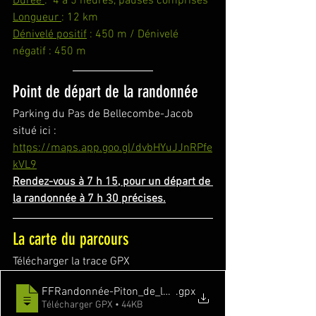
Durée 
:  4 à 5 heures, pauses comprises
Longueur 
: 12 km
Dénivelé positif
 : 450 m / Dénivelé 
négatif : 450 m
Point de départ de la randonnée
Parking du Pas de Bellecombe-Jacob 
situé ici : 
https://maps.app.goo.gl/dvbHYuJJnRPfe
kVL9
Rendez-vous à 7 h 15, pour un départ de 
la randonnée à 7 h 30 précises.
La carte du parcours
Télécharger la trace GPX
FFRandonnée-Piton_de_la_Fournaise
.gpx
Télécharger GPX • 44KB