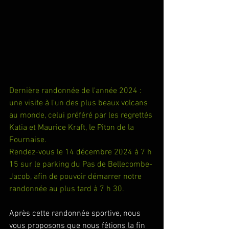
Dernière randonnée de l'année 2024 : 
une visite à l'un des plus beaux volcans 
au monde, celui préféré par les regrettés 
Katia et Maurice Kraft, le Piton de la 
Fournaise.
Rendez-vous le 14 décembre 2024 à 7 h 
15 sur le parking du Pas de Bellecombe-
Jacob, afin de pouvoir démarrer notre 
randonnée au plus tard à 7 h 30.
Après cette randonnée sportive, nous 
vous proposons que nous fêtions la fin 