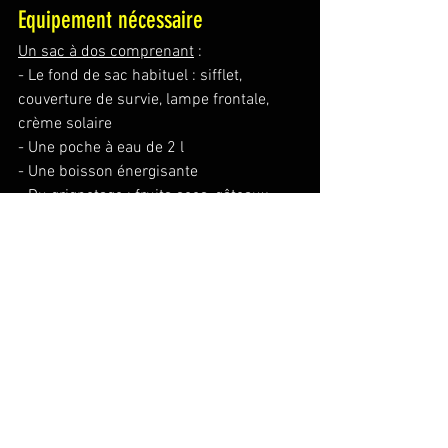
Equipement nécessaire
Un sac à dos comprenant
 :
- 
Le fond de sac habituel : sifflet, 
couverture de survie, lampe frontale, 
crème solaire
- Une poche à eau de 2 l 
- Une boisson énergisante
- Du grignotage : fruits secs, gâteaux 
sucrés et salés, barres chocolatées, en 
fonction de ce que vous aimez manger.
- Le casse-croûte méridien
- De bonnes chaussures de rando
- 1 Vêtement de pluie
- 1 vêtement chaud
- Casquette
- Lunettes de soleil
- Une trousse de bobologie