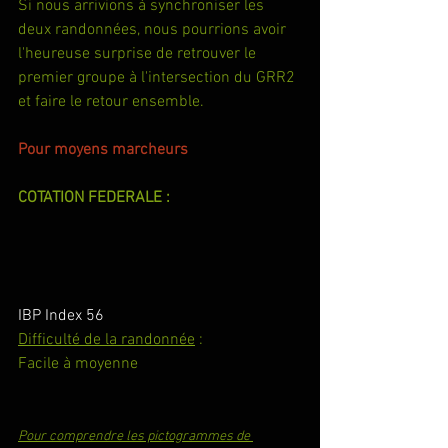
Si nous arrivions à synchroniser les 
deux randonnées, nous pourrions avoir 
l'heureuse surprise de retrouver le 
premier groupe à l'intersection du GRR2 
et faire le retour ensemble.
Pour moyens marcheurs
COTATION FEDERALE :
IBP Index 56
Difficulté de la randonnée
 :
Facile à moyenne
Pour comprendre les pictogrammes de 