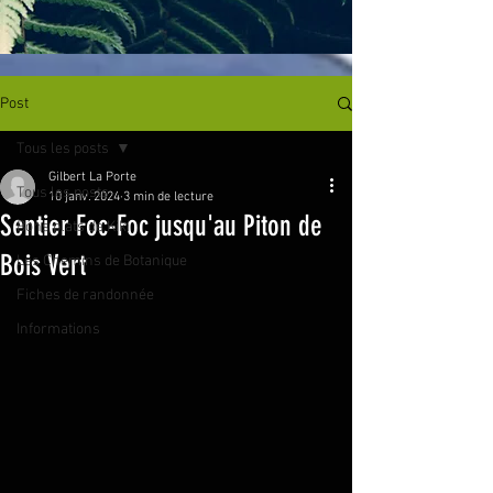
Post
Tous les posts
Gilbert La Porte
Tous les posts
10 janv. 2024
3 min de lecture
Sentier Foc-Foc jusqu'au Piton de
Bons plats de Kiki
Bois Vert
Les Chemins de Botanique
Fiches de randonnée
Informations