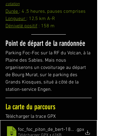
cotation
Durée 
: 4 ,5 heures, pauses comprises
Longueur 
: 12,5 km A-R
Dénivelé positif
 : 158 m
Point de départ de la randonnée
Parking Foc-Foc sur la RF du Volcan, à la 
Plaine des Sables. Mais nous 
organiserons un covoiturage au départ 
de Bourg Murat, sur le parking des 
Grands Kiosques, situé à côté de la 
station-service Engen.
La carte du parcours
Télécharger la trace GPX
foc_foc_piton_de_bert-18172848-1704889879-504
.gpx
Télécharger GPX • 61KB