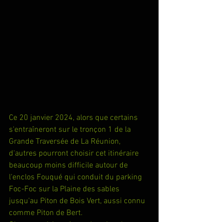
Ce 20 janvier 2024, alors que certains 
s'entraîneront sur le tronçon 1 de la 
Grande Traversée de La Réunion, 
d'autres pourront choisir cet itinéraire 
beaucoup moins difficile autour de 
l'enclos Fouqué qui conduit du parking 
Foc-Foc sur la Plaine des sables 
jusqu'au Piton de Bois Vert, aussi connu 
comme Piton de Bert.