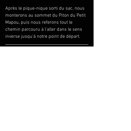
Après le pique-nique sorti du sac, nous 
monterons au sommet du Piton du Petit 
Mapou, puis nous referons tout le 
chemin parcouru à l'aller dans le sens 
inverse jusqu'à notre point de départ.
Equipement nécessaire
- De bonnes chaussures de marche
- Les bâtons de marche sont conseillés
- Le masque
- Un sac à dos contenant :
	- le fond de sac obligatoire : sifflet, 
couverture de survie, lampe frontale
	- 2 litres d'eau minimum, une 
boisson énergisante
	- du grignotage,