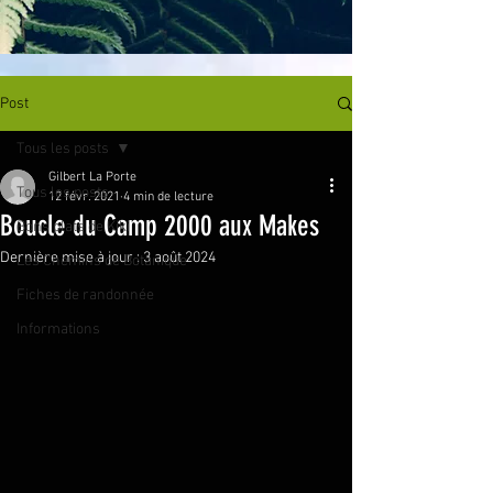
Post
Tous les posts
Gilbert La Porte
Tous les posts
12 févr. 2021
4 min de lecture
Boucle du Camp 2000 aux Makes
Bons plats de Kiki
Dernière mise à jour :
3 août 2024
Les Chemins de Botanique
Fiches de randonnée
Informations