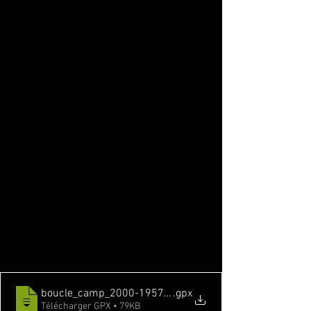
boucle_camp_2000-19577425-1722695656-114
.gpx
Télécharger GPX • 79KB