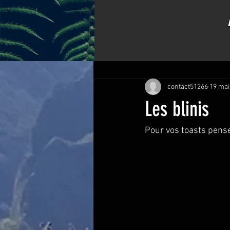
Tous les posts
Bons plats de Kiki
contact51266
19 mai
Les blinis
Pour vos toasts pensez