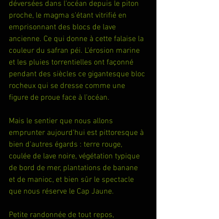
déversées dans l'océan depuis le piton 
proche, le magma s'étant vitrifié en 
emprisonnant des blocs de lave 
ancienne. Ce qui donne à cette falaise la 
couleur du safran péi. L'érosion marine 
et les pluies torrentielles ont façonné 
pendant des siècles ce gigantesque bloc 
rocheux qui se dresse comme une 
figure de proue face à l'océan.
Mais le sentier que nous allons 
emprunter aujourd'hui est pittoresque à 
bien d'autres égards : terre rouge, 
coulée de lave noire, végétation typique 
de bord de mer, plantations de banane 
et de manioc, et bien sûr le spectacle 
que nous réserve le Cap Jaune.
Petite randonnée de tout repos, 