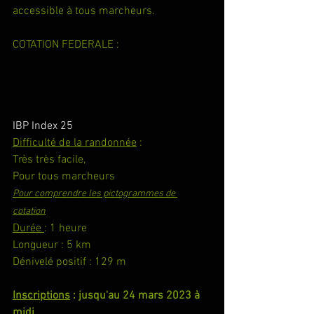
accessible à tous marcheurs.
COTATION FEDERALE :
IBP Index 25
Difficulté de la randonnée
 :
Très très facile,
Pour tous marcheurs
Pour comprendre les pictogrammes de 
cotation
Durée 
: 1 heure
Longueur : 5 km
Dénivelé positif : 129 m
Inscriptions
 : jusqu'au 24 mars 2023 à 
midi
.