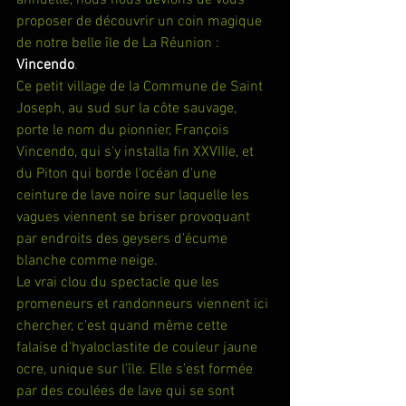
proposer de découvrir un coin magique 
de notre belle île de La Réunion : 
Vincendo
.
Ce petit village de la Commune de Saint 
Joseph, au sud sur la côte sauvage, 
porte le nom du pionnier, François 
Vincendo, qui s'y installa fin XXVIIIe, et 
du Piton qui borde l'océan d'une 
ceinture de lave noire sur laquelle les 
vagues viennent se briser provoquant 
par endroits des geysers d'écume 
blanche comme neige.
Le vrai clou du spectacle que les 
promeneurs et randonneurs viennent ici 
chercher, c'est quand même cette 
falaise d'hyaloclastite de couleur jaune 
ocre, unique sur l'île. Elle s'est formée 
par des coulées de lave qui se sont 