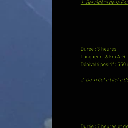
1. Belvédère de la Fe
Durée 
: 3 heures
Longueur : 6 km A-R
Dénivelé positif : 550
2. Du Ti Col à l'Ilet à 
Durée 
: 7 heures et 