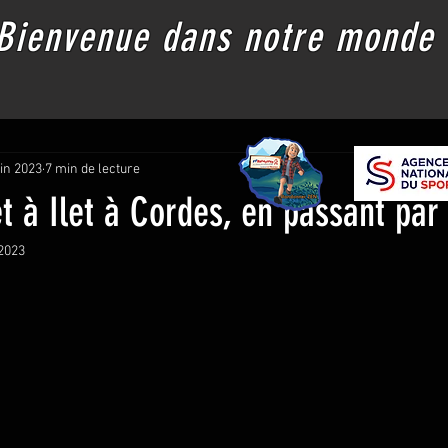
Bienvenue dans notre monde
Les Chemins de Botanique
Fiches de randonnée
Informations
uin 2023
7 min de lecture
t à Ilet à Cordes, en passant par
 2023