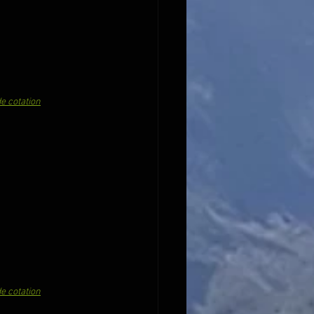
e cotation
e cotation