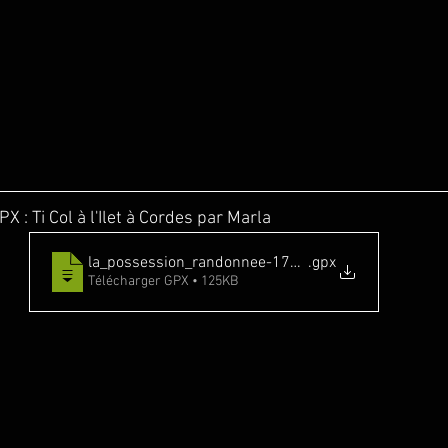
X : Ti Col à l'Ilet à Cordes par Marla
la_possession_randonnee-17061106-1687870942
.gpx
Télécharger GPX • 125KB