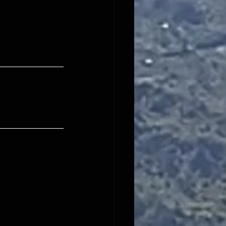
-1688474440-203