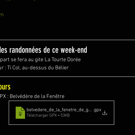
 m
 des randonnées de ce week-end
départ se fera au gite La Tourte Dorée
r : Ti Col, au-dessus du Bélier
ours
GPX : Belvédère de la Fenêtre
belvedere_de_la_fenetre_de_grand_ilet-17113367
.gpx
Télécharger GPX • 53KB