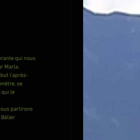
érante qui nous 
ar Marla.
but l'après-
nêtre, se 
qui le 
nous partirons 
 Bélier