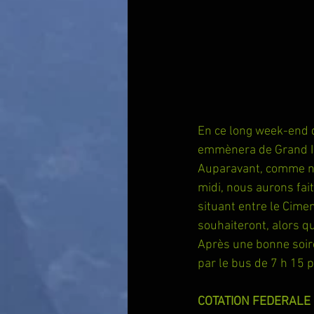
En ce long week-end d
emmènera de Grand Ilet
Auparavant, comme no
midi, nous aurons fai
situant entre le Cimen
souhaiteront, alors qu
Après une bonne soiré
par le bus de 7 h 15 
COTATION FEDERALE 