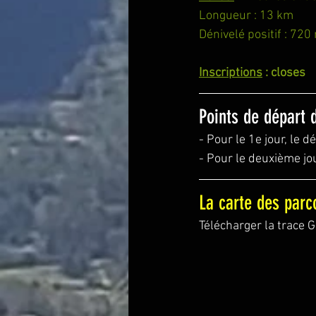
Longueur : 13 km
Dénivelé positif : 720
Inscriptions
 : closes
Points de départ
- Pour le 1e jour, le 
- Pour le deuxième jou
La carte des parc
Télécharger la trace 