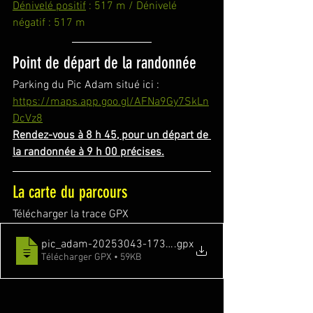
Dénivelé positif
 : 517 m / Dénivelé 
négatif : 517 m
Point de départ de la randonnée
Parking du Pic Adam situé ici : 
https://maps.app.goo.gl/AFNa9Gy7SkLn
DcVz8
Rendez-vous à 8 h 45, pour un départ de 
la randonnée à 9 h 00 précises.
La carte du parcours
Télécharger la trace GPX
pic_adam-20253043-1731570115-662
.gpx
Télécharger GPX • 59KB