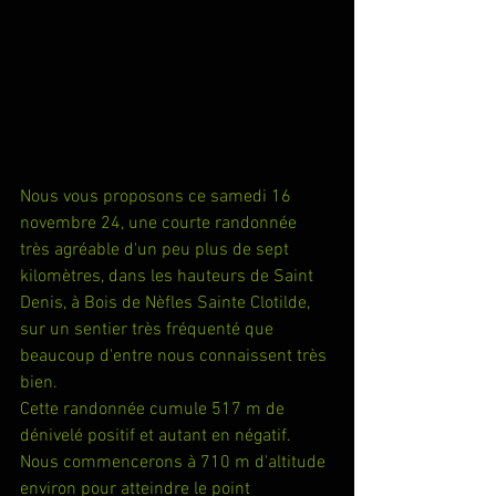
Nous vous proposons ce samedi 16 
novembre 24, une courte randonnée 
très agréable d'un peu plus de sept 
kilomètres, dans les hauteurs de Saint 
Denis, à Bois de Nèfles Sainte Clotilde, 
sur un sentier très fréquenté que 
beaucoup d'entre nous connaissent très 
bien.
Cette randonnée cumule 517 m de 
dénivelé positif et autant en négatif. 
Nous commencerons à 710 m d'altitude 
environ pour atteindre le point 