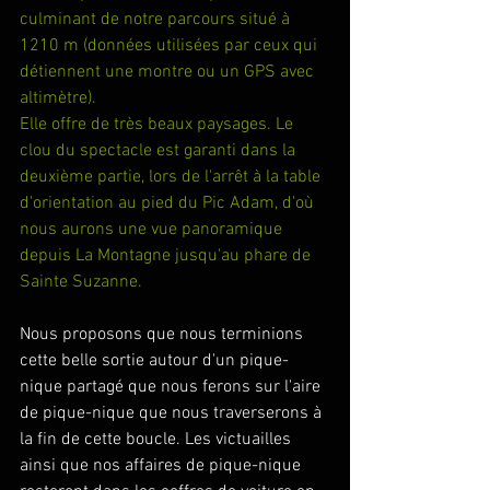
culminant de notre parcours situé à 
1210 m (données utilisées par ceux qui 
détiennent une montre ou un GPS avec 
altimètre).
Elle offre de très beaux paysages. Le 
clou du spectacle est garanti dans la 
deuxième partie, lors de l'arrêt à la table 
d'orientation au pied du Pic Adam, d'où 
nous aurons une vue panoramique 
depuis La Montagne jusqu'au phare de 
Sainte Suzanne.
Nous proposons que nous terminions 
cette belle sortie autour d'un pique-
nique partagé que nous ferons sur l'aire 
de pique-nique que nous traverserons à 
la fin de cette boucle. Les victuailles 
ainsi que nos affaires de pique-nique 