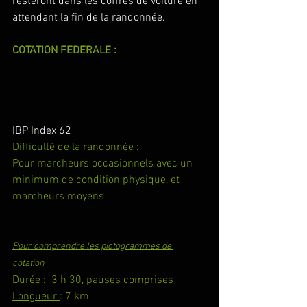
resteront dans les coffres de voiture en 
attendant la fin de la randonnée.
COTATION FEDERALE :
IBP Index 62
Difficulté de la randonnée
 :
Pour marcheurs occasionnels avec un 
minimum de condition physique, et 
marcheurs moyens
Pour comprendre les pictogrammes de 
cotation
Durée 
:  3 h 30, pauses comprises
Longueur 
: 7 km