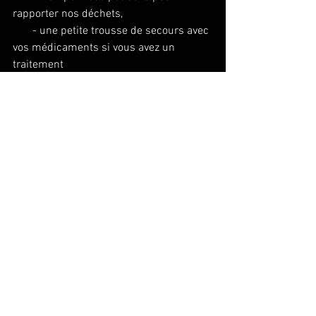
rapporter nos déchets,
       - une petite trousse de secours avec 
vos médicaments si vous avez un 
traitement
       - la crème solaire
- Vêtement de pluie, pour le cas où...
- Casquette
- Lunettes de soleil
- Le pique-nique partage qui restera 
dans le coffre