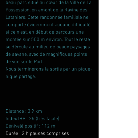
beau parc situé au cœur de la Ville de La 
Possession, en amont de la Ravine des 
Lataniers. Cette randonnée familiale ne 
comporte évidemment aucune difficulté 
si ce n'est, en début de parcours une 
montée sur 500 m environ. Tout le reste 
se déroule au milieu de beaux paysages 
de savane, avec de magnifiques points 
de vue sur le Port.
Nous terminerons la sortie par un pique-
nique partage.
Distance : 3,9 km
Index IBP : 25 (très facile)
Dénivelé positif : 112 m
Durée : 2 h pauses comprises