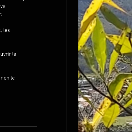
ive
.
, les 
uvrir la 
 en le 