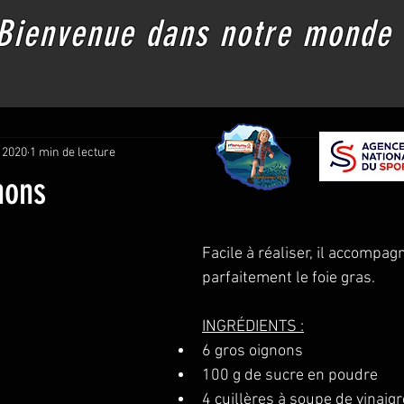
Bienvenue dans notre monde
Les Chemins de Botanique
Fiches de randonnée
Informations
 2020
1 min de lecture
nons
Facile à réaliser, il accompa
parfaitement le foie gras.
INGRÉDIENTS :
6 gros oignons
100 g de sucre en poudre
4 cuillères à soupe de vinai