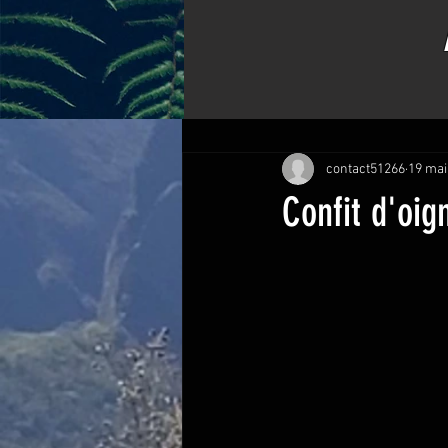
Tous les posts
Bons plats de Kiki
contact51266
19 mai
Confit d'oig