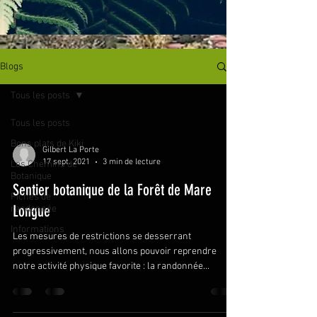
Blogs
Tous les posts
Tous les posts
Bons plats de Kiki
Gilbert La Porte
17 sept. 2021
3 min de lecture
Les Chemins de
Botanique
Sentier botanique de la Forêt de Mare
Fiches de
Longue
randonnée
Informations
Les mesures de restrictions se desserrant
progressivement, nous allons pouvoir reprendre
notre activité physique favorite : la randonnée...