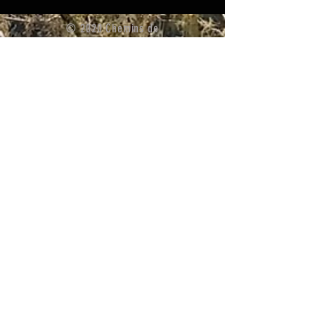
© 2020 Chemins de
traverse, 33, rue Bory de
Saint Vincent, Bourg
Murat, 97418 Plaine des
Cafres. LA
RÉUNION
Tél :
+262 692 617 314
e-mail :
admin@cheminsdetravers
e2010.org
SIRET :
523 497 436
00031
APE : 9319 Z
Déclarée à la Préfecture
de La Réunion
: W9R1003105