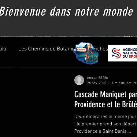
Bienvenue dans notre monde
iki
Les Chemins de Botanique
Fiches de randonn
contact51266
25 nov. 2020
4 min de lecture
Cascade Maniquet par 
Providence et le Brûlé
Deux itinéraires le même jo
: le premier prend son départ 
Providence à Saint Denis,...