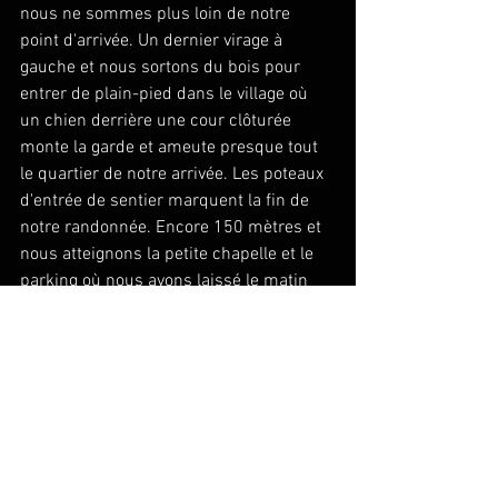
nous ne sommes plus loin de notre 
point d'arrivée. Un dernier virage à 
gauche et nous sortons du bois pour 
entrer de plain-pied dans le village où 
un chien derrière une cour clôturée 
monte la garde et ameute presque tout 
le quartier de notre arrivée. Les poteaux 
d'entrée de sentier marquent la fin de 
notre randonnée. Encore 150 mètres et 
nous atteignons la petite chapelle et le 
parking où nous avons laissé le matin 
quelques voitures.
Equipement nécessaire
- De bonnes chaussures de marche aux 
semelles anti-dérapantes
- Une autre paire qui restera dans les 
voitures laissées au parking d'arrivée, 