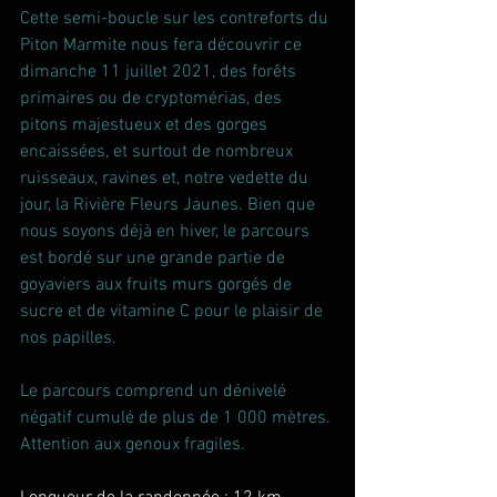
Cette semi-boucle sur les contreforts du 
Piton Marmite nous fera découvrir ce 
dimanche 11 juillet 2021, des forêts 
primaires ou de cryptomérias, des 
pitons majestueux et des gorges 
encaissées, et surtout de nombreux 
ruisseaux, ravines et, notre vedette du 
jour, la Rivière Fleurs Jaunes. Bien que 
nous soyons déjà en hiver, le parcours 
est bordé sur une grande partie de 
goyaviers aux fruits murs gorgés de 
sucre et de vitamine C pour le plaisir de 
nos papilles.
Le parcours comprend un dénivelé 
négatif cumulé de plus de 1 000 mètres. 
Attention aux genoux fragiles.