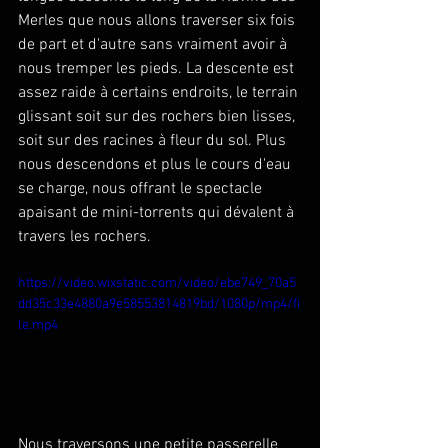
Merles que nous allons traverser six fois 
de part et d'autre sans vraiment avoir à 
nous tremper les pieds. La descente est 
assez raide à certains endroits, le terrain 
glissant soit sur des rochers bien lisses, 
soit sur des racines à fleur du sol. Plus 
nous descendons et plus le cours d'eau 
se charge, nous offrant le spectacle 
apaisant de mini-torrents qui dévalent à 
travers les rochers.
https://video.wixstatic.com/video/ebe749_70a5
dd35c33e4880a9e58553814819bd/1080p/mp4/fi
le.mp4
Nous traversons une petite passerelle 