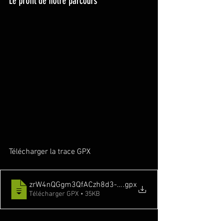
Le profil de notre parcours
Télécharger la trace GPX
zrW4nQGgm3QfACzh8d3-Xw
.gpx
Télécharger GPX • 35KB