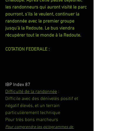
Chaloupe. Après cette pause déjeuner, 
les randonneurs qui auront visité le parc 
pourront, s'ils le veulent, continuer la 
randonnée avec le premier groupe 
jusqu'à la Redoute. Le bus viendra 
récupérer tout le monde à la Redoute.
COTATION FEDERALE :
IBP Index 87
Difficulté de la randonnée
 :
Difficile avec des dénivelés positif et 
négatif élevés, et un terrain 
particulièrement technique
Pour très bons marcheurs
Pour comprendre les pictogrammes de 