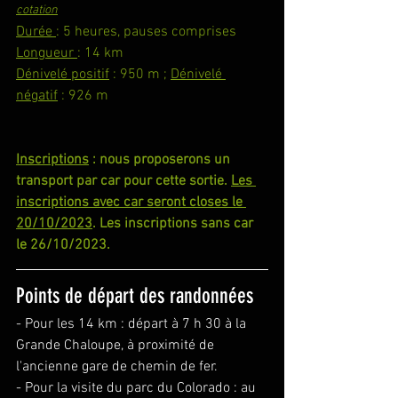
cotation
Durée 
: 5 heures, pauses comprises
Longueur 
: 14 km
Dénivelé positif
 : 950 m ; 
Dénivelé 
négatif
 : 926 m
Inscriptions
 : nous proposerons un 
transport par car pour cette sortie. 
Les 
inscriptions avec car seront closes le 
20/10/2023
. Les inscriptions sans car 
le 26/10/2023.
Points de départ des randonnées
- Pour les 14 km : départ à 7 h 30 à la 
Grande Chaloupe, à proximité de 
l'ancienne gare de chemin de fer.
- Pour la visite du parc du Colorado : au 