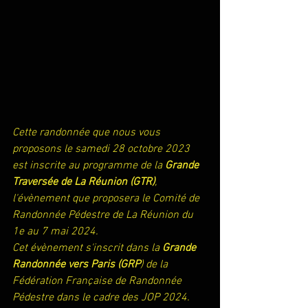
Cette randonnée que nous vous 
proposons le samedi 28 octobre 2023 
est inscrite au programme de la 
Grande 
Traversée de La Réunion (GTR)
, 
l'évènement que proposera le Comité de 
Randonnée Pédestre de La Réunion du 
1e au 7 mai 2024.
Cet évènement s'inscrit dans la 
Grande 
Randonnée vers Paris (GRP
) de la 
Fédération Française de Randonnée 
Pédestre dans le cadre des JOP 2024.