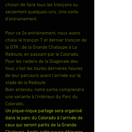
choisir de faire tous les tronçons ou 
seulement quelques-uns. Une sorte 
d'entrainement.
Pour ce 2e entrainement, nous avons 
choisi le tronçon 7 et dernier tronçon de 
la GTR : de la Grande Chaloupe à La 
Redoute, en passant par le Colorado. 
Pour les raiders de la Diagonale des 
fous, c'est les toutes dernières heures 
de leur parcours avant l'arrivée sur le 
stade de la Redoute.
Bien entendu, notre sortie comprendra 
une variante à l'intérieur du Parc du 
Colorado.
Un pique-nique partage sera organisé 
dans le parc du Colorado à l'arrivée de 
ceux qui seront partis de la Grande 