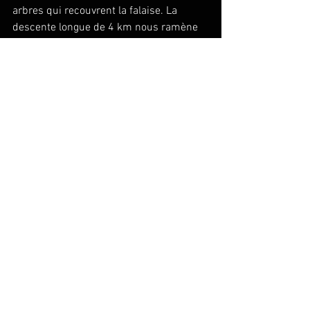
arbres qui recouvrent la falaise. La 
descente longue de 4 km nous ramène 
de 670 m d'altitude à presque le niveau 
de la mer.
Les dernières rampes de la route de La 
Montagne que nous approchons de près, 
indiquent la fin de la descente. Les 
derniers mètres après le panneau 
indicateur nécessitent de ne pas 
relâcher notre attention pour pas 
risquer de tomber et de nous faire mal 
si près de notre arrivée au stade de La 
Redoute.
Fin de notre randonnée.
Equipement nécessaire
Un sac à dos comprenant
 :