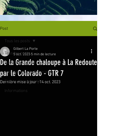
Post
Tous les posts
Gilbert La Porte
Tous les posts
5 oct. 2023
5 min de lecture
De la Grande chaloupe à La Redoute
Bons plats de Kiki
par le Colorado - GTR 7
Les Chemins de Botanique
Fiches de randonnée
Dernière mise à jour :
14 oct. 2023
Informations