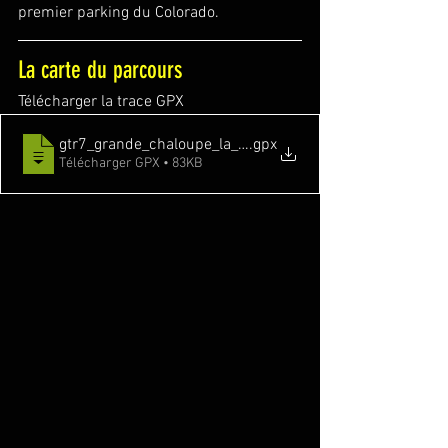
premier parking du Colorado.
La carte du parcours
Télécharger la trace GPX
gtr7_grande_chaloupe_la_redoute-17750443-1696432
.gpx
Télécharger GPX • 83KB