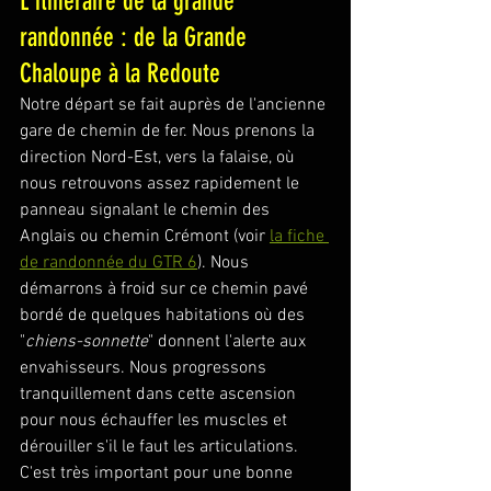
L'itinéraire de la grande 
randonnée : de la Grande 
Chaloupe à la Redoute
Notre départ se fait auprès de l'ancienne 
gare de chemin de fer. Nous prenons la 
direction Nord-Est, vers la falaise, où 
nous retrouvons assez rapidement le 
panneau signalant le chemin des 
Anglais ou chemin Crémont (voir 
la fiche 
de randonnée du GTR 6
). Nous 
démarrons à froid sur ce chemin pavé 
bordé de quelques habitations où des 
"
chiens-sonnette
" donnent l'alerte aux 
envahisseurs. Nous progressons 
tranquillement dans cette ascension 
pour nous échauffer les muscles et 
dérouiller s'il le faut les articulations. 
C'est très important pour une bonne 