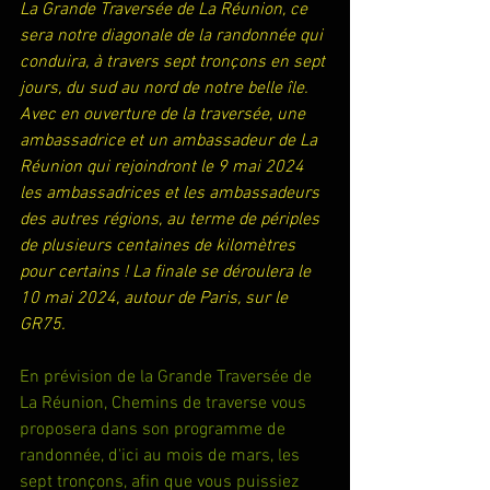
La Grande Traversée de La Réunion, ce 
sera notre diagonale de la randonnée qui 
conduira, à travers sept tronçons en sept 
jours, du sud au nord de notre belle île. 
Avec en ouverture de la traversée, une 
ambassadrice et un ambassadeur de La 
Réunion qui rejoindront le 9 mai 2024 
les ambassadrices et les ambassadeurs 
des autres régions, au terme de périples 
de plusieurs centaines de kilomètres 
pour certains ! La finale se déroulera le 
10 mai 2024, autour de Paris, sur le 
GR75.
En prévision de la Grande Traversée de 
La Réunion, Chemins de traverse vous 
proposera dans son programme de 
randonnée, d'ici au mois de mars, les 
sept tronçons, afin que vous puissiez 