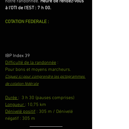
notre randonnée. 
Heure de rendez-vous 
à l'OTI de l'EST : 7 h 00.
COTATION FEDERALE :
IBP Index 39
Difficulté de la randonnée
 :
Pour bons et moyens marcheurs.
Cliquez ici 
pour comprendre les pictogrammes 
de cotation fédérale
Durée 
:  3 h 30 (pauses comprises)
Longueur 
: 10,75 km
Dénivelé positif
 : 305 m / Dénivelé 
négatif : 305 m