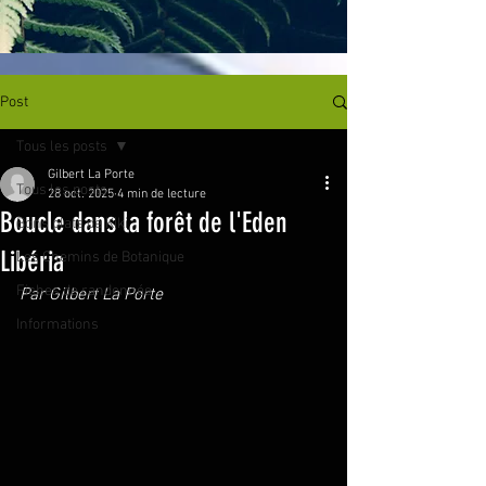
Post
Tous les posts
Gilbert La Porte
Tous les posts
28 oct. 2025
4 min de lecture
Boucle dans la forêt de l'Eden
Bons plats de Kiki
Libéria
Les Chemins de Botanique
Fiches de randonnée
Par Gilbert La Porte
Informations