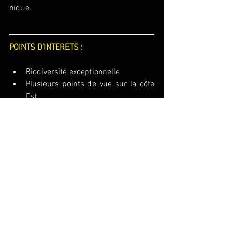
nique.
POINTS D’INTERETS
 :
Biodiversité exceptionnelle
Plusieurs points de vue sur la côte 
Est
Paysages fabuleux des hauts de 
l'Est
Equipement nécessaire
Un sac à dos comprenant le fond de 
sac : sifflet, couverture de survie, 
crème solaire
Bâtons de marche conseillés avec 
embouts en caoutchouc
Chaussures de randonnée 
avec des 