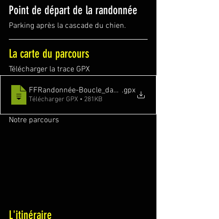
Point de départ de la randonnée
Parking après la cascade du chien.
La carte du parcours
Télécharger la trace GPX
FFRandonnée-Boucle_dans_la_forêt_de_l_Eden_Liberia
.gpx
Télécharger GPX • 281KB
Notre parcours
L'itinéraire